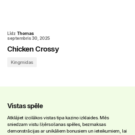
Līdz
Thomas
septembris 30, 2025
Chicken Crossy
Kingmidas
Vistas spēle
Atklājiet izcilākos vistas tipa kazino izklaides. Mēs
sniedzam vistu šķērsošanas spēles, bezmaksas
demonstrācijas ar unikāliem bonusiem un ieteikumiem, lai