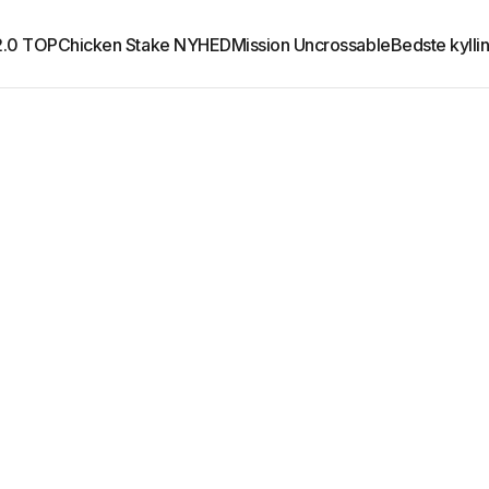
2.0 TOP
Chicken Stake NYHED
Mission Uncrossable
Bedste kylli