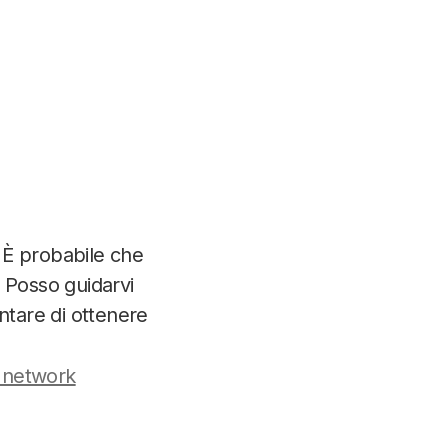
 È probabile che
 Posso guidarvi
entare di ottenere