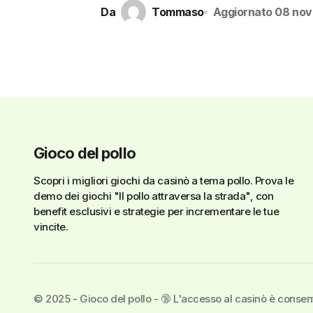
Da
Tommaso
Aggiornato
08 nov
Gioco del pollo
Scopri i migliori giochi da casinò a tema pollo. Prova le
demo dei giochi "Il pollo attraversa la strada", con
benefit esclusivi e strategie per incrementare le tue
vincite.
©️ 2025 - Gioco del pollo - 🔞 L'accesso al casinò è cons