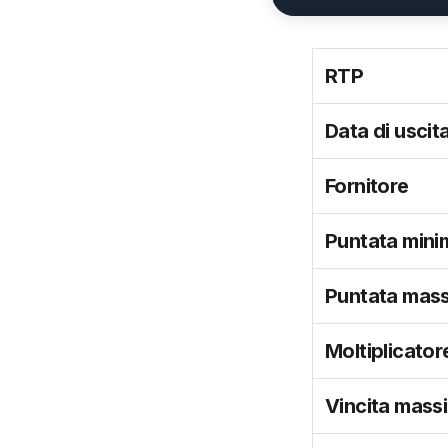
RTP
Data di uscit
Fornitore
Puntata mini
Puntata mas
Moltiplicato
Vincita mass