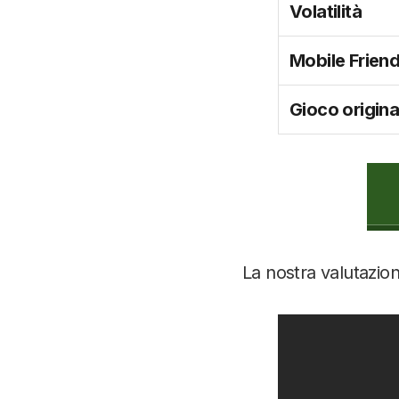
Volatilità
Mobile Friend
Gioco origina
La nostra valutazion