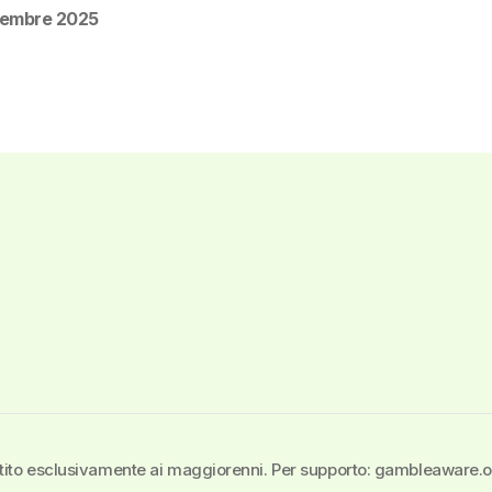
embre 2025
entito esclusivamente ai maggiorenni. Per supporto: gambleaware.