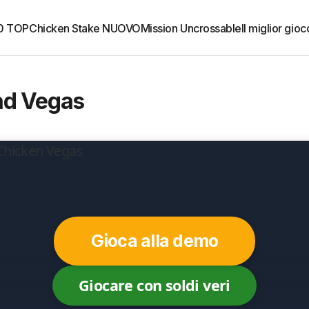
.0 TOP
Chicken Stake NUOVO
Mission Uncrossable
Il miglior gioc
ad Vegas
Gioca alla demo
Giocare con soldi veri