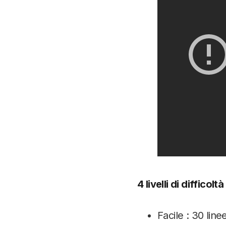
4 livelli di difficoltà 
Facile : 30 line